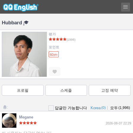
Hubbard
평가
(1996)
포인트
60
pts
프로필
스케줄
고정 예약
총:
|
답글만 가능합니다
Korea
(0)
모두
(1,996)
Megane
2026-08-07 22:29