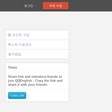
로그인
무료 수업
포인트 구입
텍스트 다운로드
8/10
8/11
8/12
8/13
8/14
질의응답
월요일
화요일
수요일
목요일
금요일
Share
Share link and introduce friends to
join QQEnglish：Copy the link and
share it with your friends.
Copy Link