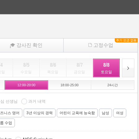
추가 요금 없음
강사진 확인
고정수업
/4
8/5
8/6
8/7
8/8
8/9
요일
수요일
목요일
금요일
토요일
일요일
12:00-20:00
18:00-25:00
24시간
심 선생님
과거 내역
즈니스 영어
3년 이상의 경력
어린이 교육에 능숙함
남성
여성
룹 수업