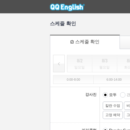
스케줄 확인
스케줄 확인
8/2
8/3
8
일요일
월요일
화
0:00-8:00
6:00-14:00
강사진
모두
관
칼란 수업
비
고정 예약
그