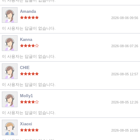
이 사용자는 답글이 없습니다.
Amanda
2026-08-06 09:56
이 사용자는 답글이 없습니다.
Kanna
2026-08-06 07:26
이 사용자는 답글이 없습니다.
CHIE
2026-08-05 12:57
이 사용자는 답글이 없습니다.
Molly1
2026-08-05 12:26
이 사용자는 답글이 없습니다.
Xiaoxi
2026-08-05 10:55