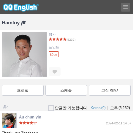
Hamloy
평가
(5232)
포인트
60
pts
프로필
스케줄
고정 예약
총:
|
답글만 가능합니다
Korea
(0)
모두
(5,232)
Au chun yin
2024-02-11 14:57