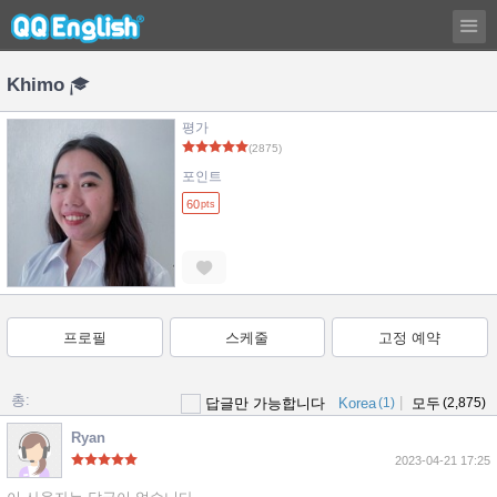
Khimo
평가
(2875)
포인트
60
pts
프로필
스케줄
고정 예약
총:
|
답글만 가능합니다
Korea
(1)
모두
(2,875)
Ryan
2023-04-21 17:25