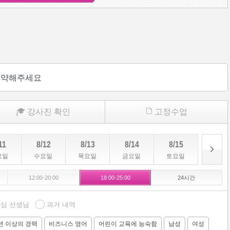
예약해주세요
강사진 확인
고정수업
11
8/12
8/13
8/14
8/15
8/16
요일
수요일
목요일
금요일
토요일
일요일
12:00-20:00
18:00-25:00
24시간
심 선생님
과거 내역
년 이상의 경력
비즈니스 영어
어린이 교육에 능숙함
남성
여성