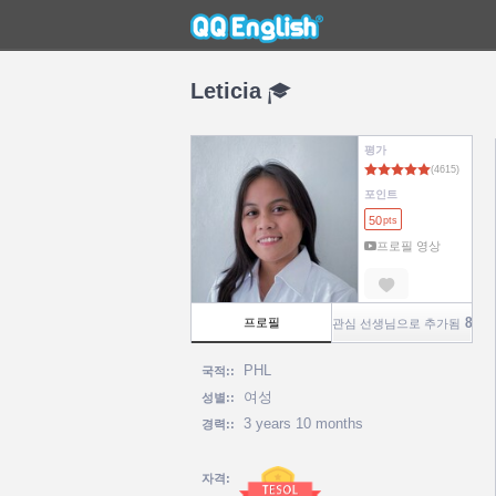
Leticia
평가
포인트
50
pts
프로필 영상
860
프로필
관심 선생님으로 추가됨
PHL
국적::
여성
성별::
3 years 10 months
경력::
자격: