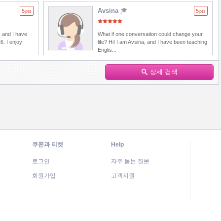
Avsina
5
5
pts
pts
 and I have
What if one conversation could change your
6. I enjoy
life? Hi! I am Avsina, and I have been teaching
Englis...
상세 검색
쿠폰과 티켓
Help
로그인
자주 묻는 질문
회원가입
고객지원