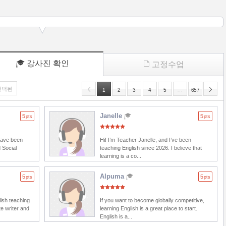
강사진 확인
고정수업
선택된
…
1
2
3
4
5
657
Janelle
5
5
pts
pts
 have been
Hi! I’m Teacher Janelle, and I’ve been
 Social
teaching English since 2026. I believe that
learning is a co...
Alpuma
5
5
pts
pts
lish teaching
If you want to become globally competitive,
e writer and
learning English is a great place to start.
English is a...