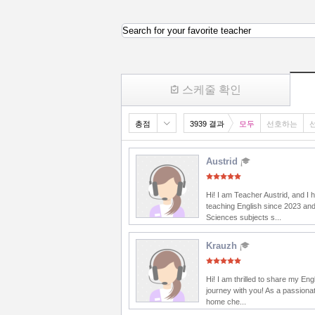
Search for your favorite teacher
스케줄 확인
총점
3939 결과
모두
선호하는
Austrid
Hi! I am Teacher Austrid, and I
teaching English since 2023 and
Sciences subjects s...
Krauzh
Hi! I am thrilled to share my Eng
journey with you! As a passionat
home che...